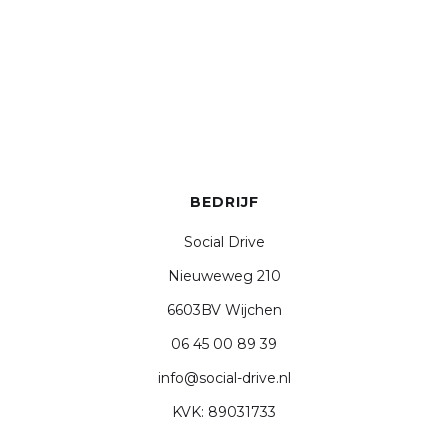
BEDRIJF
Social Drive
Nieuweweg 210
6603BV Wijchen
06 45 00 89 39
info@social-drive.nl
KVK: 89031733