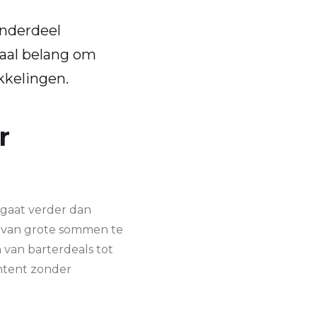
onderdeel
iaal belang om
kkelingen.
r
 gaat verder dan
s van grote sommen te
 van barterdeals tot
ntent zonder