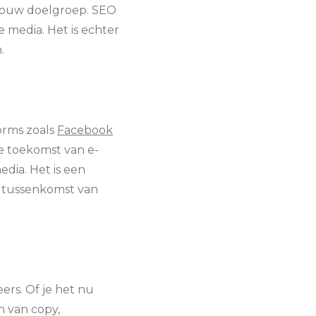
r jouw doelgroep. SEO
e media. Het is echter
.
orms zoals
Facebook
de toekomst van e-
dia. Het is een
r tussenkomst van
rs. Of je het nu
n van copy,