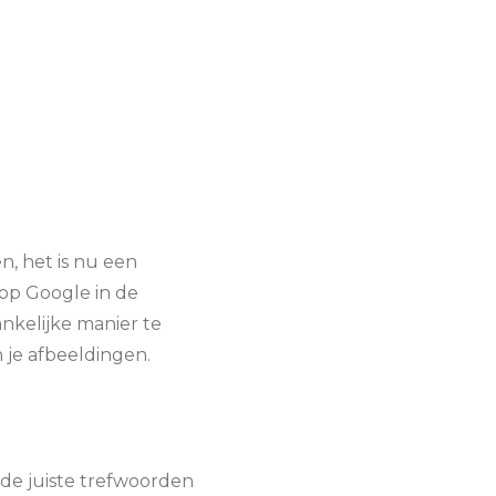
n, het is nu een
op Google in de
kelijke manier te
n je afbeeldingen.
 de juiste trefwoorden