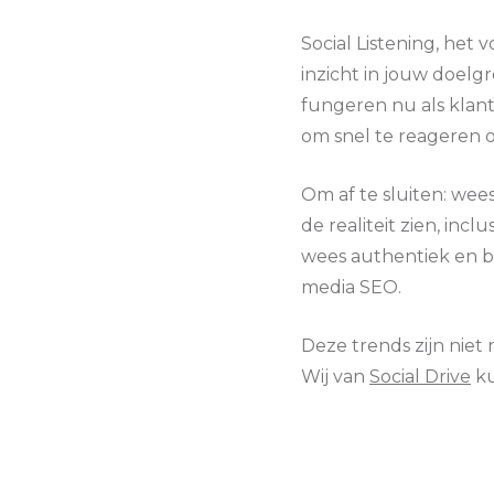
Social Listening, het
inzicht in jouw doelg
fungeren nu als klante
om snel te reageren o
Om af te sluiten: wee
de realiteit zien, inc
wees authentiek en be
media SEO.
Deze trends zijn niet n
Wij van
Social Drive
ku