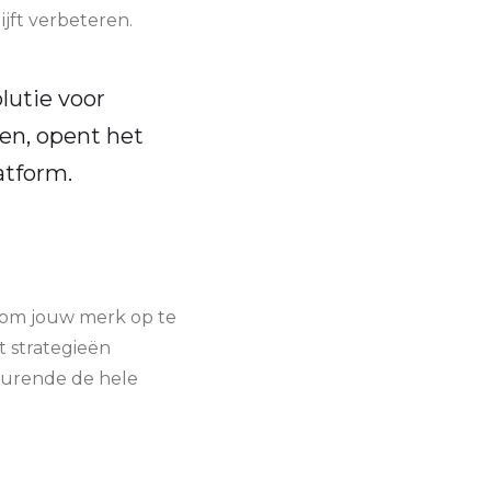
ijft verbeteren.
lutie voor
en, opent het
atform.
 om jouw merk op te
 strategieën
durende de hele