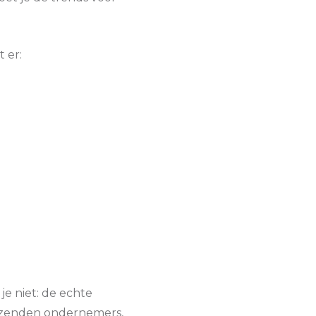
 er:
e niet: de echte
uizenden ondernemers,