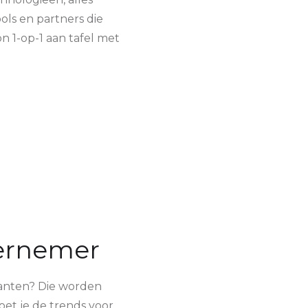
ools en partners die
 1-op-1 aan tafel met
dernemer
klanten? Die worden
oet je de trends voor