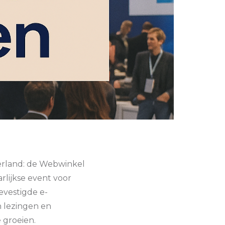
rland: de Webwinkel
rlijkse event voor
evestigde e-
n lezingen en
 groeien.