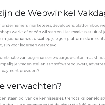
 zijn de Webwinkel Vakd
 ondernemers, marketeers, developers, platformbouwer
hops werkt of er één wil starten. Het maakt niet uit of j
en miljoenenomzet draait op je eigen platform, de inzicht
et, zijn voor iedereen waardevol.
 combinatie van beginners en zwaargewichten maakt het 
mpelig je vragen stellen aan softwarebouwers, advertee
of payment providers?
je verwachten?
 staan bol van de kennissessies, trendtalks, paneldisc
I-gebruik
in e-commerce tot de nieuwste fulfilment tec