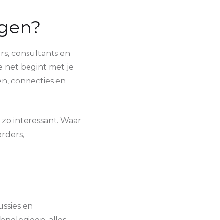
agen?
s, consultants en
e net begint met je
en, connecties en
zo interessant. Waar
rders,
ussies en
hnologieën, alles