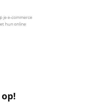
p op je e-commerce
met hun online
 op!