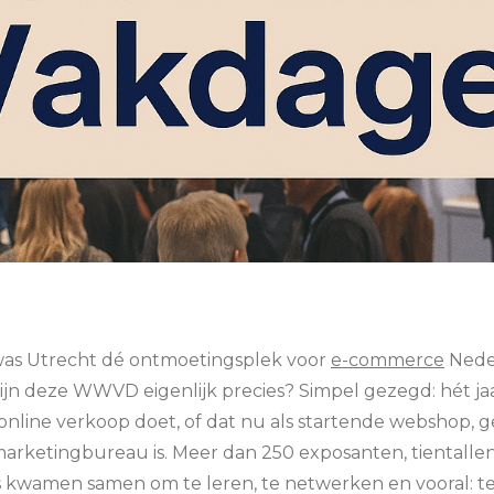
 was Utrecht dé ontmoetingsplek voor
e-commerce
Nede
jn deze WWVD eigenlijk precies? Simpel gezegd: hét jaa
 online verkoop doet, of dat nu als startende webshop, g
arketingbureau is. Meer dan 250 exposanten, tientalle
kwamen samen om te leren, te netwerken en vooral: te