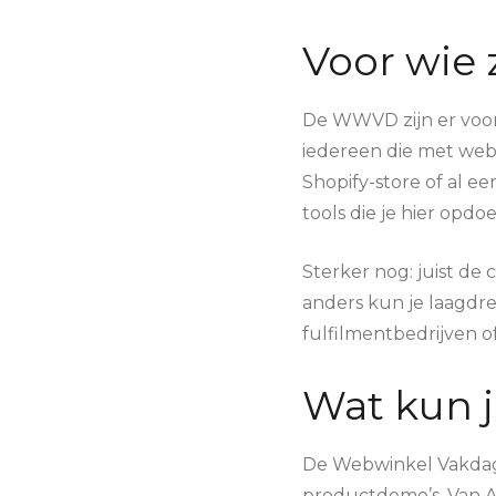
Voor wie
De WWVD zijn er voor
iedereen die met webs
Shopify-store of al e
tools die je hier opdo
Sterker nog: juist de
anders kun je laagdre
fulfilmentbedrijven 
Wat kun 
De Webwinkel Vakdagen
productdemo’s. Van
A